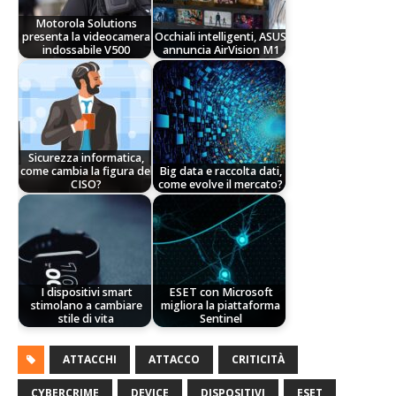
Motorola Solutions
presenta la videocamera
Occhiali intelligenti, ASUS
indossabile V500
annuncia AirVision M1
Sicurezza informatica,
come cambia la figura del
Big data e raccolta dati,
CISO?
come evolve il mercato?
I dispositivi smart
ESET con Microsoft
stimolano a cambiare
migliora la piattaforma
stile di vita
Sentinel
ATTACCHI
ATTACCO
CRITICITÀ
CYBERCRIME
DEVICE
DISPOSITIVI
ESET