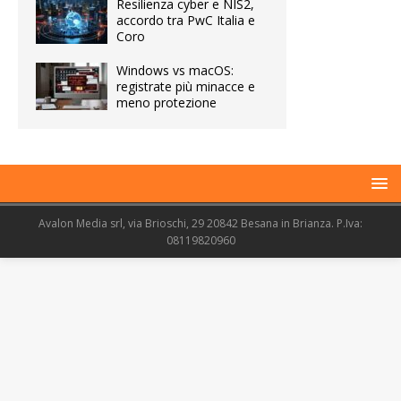
Resilienza cyber e NIS2,
accordo tra PwC Italia e
Coro
Windows vs macOS:
registrate più minacce e
meno protezione
Avalon Media srl, via Brioschi, 29 20842 Besana in Brianza. P.Iva:
08119820960