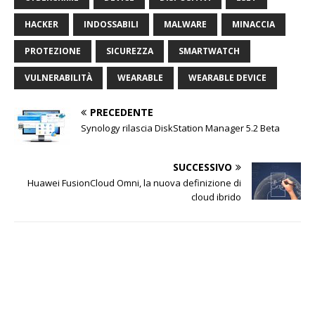
HACKER
INDOSSABILI
MALWARE
MINACCIA
PROTEZIONE
SICUREZZA
SMARTWATCH
VULNERABILITÀ
WEARABLE
WEARABLE DEVICE
PRECEDENTE
Synology rilascia DiskStation Manager 5.2 Beta
SUCCESSIVO
Huawei FusionCloud Omni, la nuova definizione di
cloud ibrido