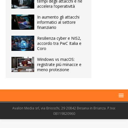
tempi degli attacchi e ne
accelera l’operatività
In aumento gli attacchi
informatici al settore
finanziario
Resilienza cyber e NIS2,
accordo tra PwC Italia e
Coro
Windows vs macOS:
registrate più minacce e
meno protezione
Avalon Media srl, via Brioschi, 29 20842 Besana in Brianza. P.Iva:
08119820960