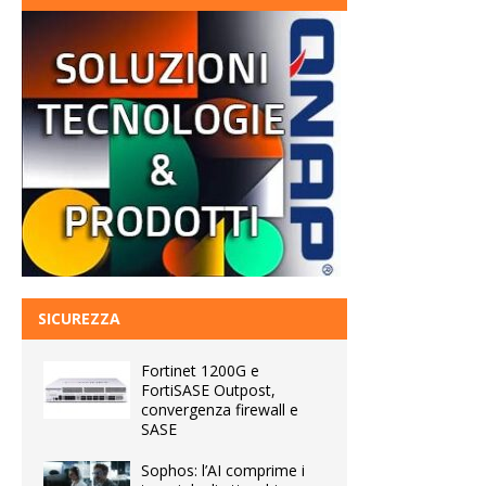
SICUREZZA
Fortinet 1200G e
FortiSASE Outpost,
convergenza firewall e
SASE
Sophos: l’AI comprime i