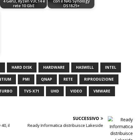
4 Gen3, Ryzen V3C14 e
con il NAS Synology
rete 10 GbE
DS1825+
E
HARD DISK
HARDWARE
HASWELL
INTEL
NTIUM
PMI
QNAP
RETE
RIPRODUZIONE
TURBO
TVS-X71
UHD
VIDEO
VMWARE
SUCCESSIVO
0, il
Ready Informatica distribuisce Lakeside