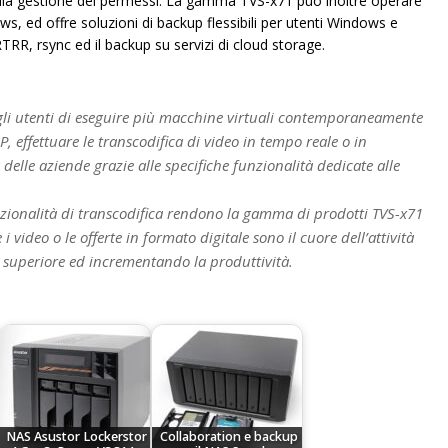
ella gestione dei permessi. La gamma TVS-x71 può inoltre operare
, ed offre soluzioni di backup flessibili per utenti Windows e
RTRR, rsync ed il backup su servizi di cloud storage.
gli utenti di eseguire più macchine virtuali contemporaneamente
, effettuare le transcodifica di video in tempo reale o in
 delle aziende grazie alle specifiche funzionalità dedicate alle
nzionalità di transcodifica rendono la gamma di prodotti TVS-x71
 video o le offerte in formato digitale sono il cuore dell’attività
e superiore ed incrementando la produttività.
NAS Asustor Lockerstor
Collaboration e backup