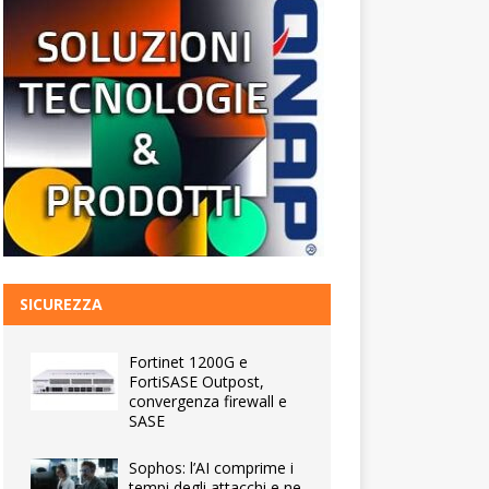
SICUREZZA
Fortinet 1200G e
FortiSASE Outpost,
convergenza firewall e
SASE
Sophos: l’AI comprime i
tempi degli attacchi e ne