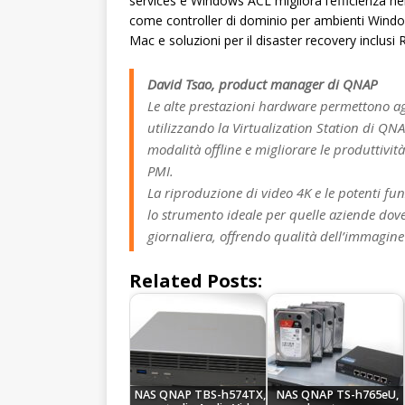
services e Windows ACL migliora l’efficienza n
come controller di dominio per ambienti Windows
Mac e soluzioni per il disaster recovery inclusi 
David Tsao, product manager di QNAP
Le alte prestazioni hardware permettono a
utilizzando la Virtualization Station di QNAP
modalità offline e migliorare le produttività
PMI.
La riproduzione di video 4K e le potenti fu
lo strumento ideale per quelle aziende dove i
giornaliera, offrendo qualità dell’immagin
Related Posts:
NAS QNAP TBS-h574TX,
NAS QNAP TS-h765eU,