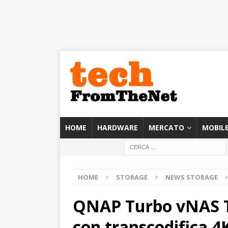
HOME
HARDWARE
MERCATO
MOBIL
HOME
STORAGE
NEWS STORAGE
QNAP Turbo vNAS T
con transcodifica 4