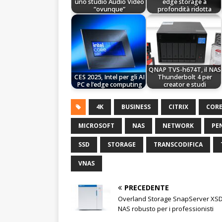
uno studio Audio Video
edge storage a
“ovunque”
profondità ridotta
QNAP TVS-h674T, il NAS
CES 2025, Intel per gli AI
Thunderbolt 4 per
PC e l’edge computing
creator e studi
4K
BUSINESS
CITRIX
COR
MICROSOFT
NAS
NETWORK
PE
SSD
STORAGE
TRANSCODIFICA
VNAS
PRECEDENTE
Overland Storage SnapServer XSD 4
NAS robusto per i professionisti