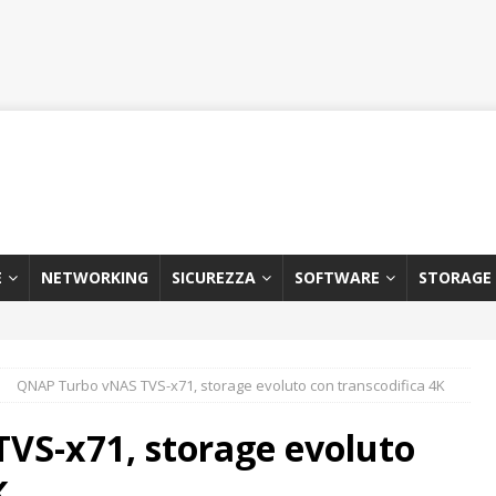
E
NETWORKING
SICUREZZA
SOFTWARE
STORAGE
QNAP Turbo vNAS TVS-x71, storage evoluto con transcodifica 4K
VS-x71, storage evoluto
K