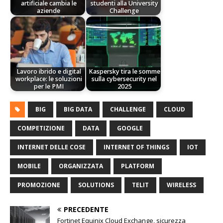
artificiale cambia le
studenti alla University
aziende
Challenge
Lavoro ibrido e digital
Kaspersky tira le somme
workplace: le soluzioni
sulla cybersecurity nel
per le PMI
2025
BIG
BIG DATA
CHALLENGE
CLOUD
COMPETIZIONE
DATA
GOOGLE
INTERNET DELLE COSE
INTERNET OF THINGS
IOT
MOBILE
ORGANIZZATA
PLATFORM
PROMOZIONE
SOLUTIONS
TELIT
WIRELESS
PRECEDENTE
Fortinet Equinix Cloud Exchange, sicurezza