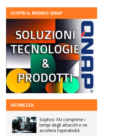
SCOPRI IL MONDO QNAP
SICUREZZA
Sophos: l’AI comprime i
tempi degli attacchi e ne
accelera l’operatività