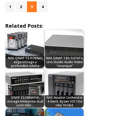
1
2
3
4
Related Posts:
NAS QNAP TS-h765eU,
NAS QNAP TBS-h574TX,
edge storage a
uno studio Audio Video
profondità ridotta
“ovunque”
QNAP ES2486AFdc,
NAS Asustor Lockerstor
storage enterprise dual
4 Gen3, Ryzen V3C14 e
controller…
rete 10 GbE