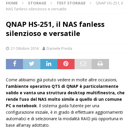
HOME
STORAGE
TEST STORAGE
QNAP HS-251, il
NAS fanless silenzioso e versatile
QNAP HS-251, il NAS fanless
silenzioso e versatile
21 Ottobre 2014
Daniele Preda
Come abbiamo già potuto vedere in molte altre occasioni,
l’ambiente operativo QTS di QNAP è particolarmente
valido e vanta una struttura desktop multifinestra, che
rende l’uso del NAS molto simile a quello di un comune
PC o notebook
. Il sistema guida l’utente per una
configurazione iniziale, è in grado di effettuare aggiornamenti
automatici e di selezionare la modalità RAID più opportuna in
base all’array adottato.