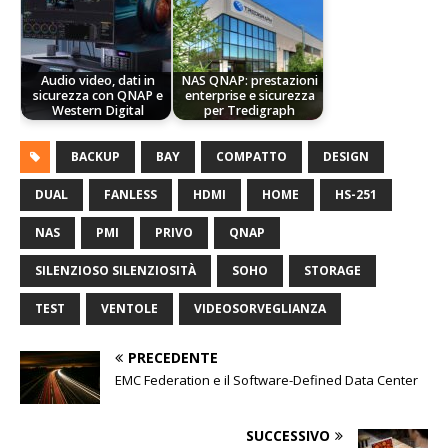
Audio video, dati in
NAS QNAP: prestazioni
sicurezza con QNAP e
enterprise e sicurezza
Western Digital
per Tredigraph
BACKUP
BAY
COMPATTO
DESIGN
DUAL
FANLESS
HDMI
HOME
HS-251
NAS
PMI
PRIVO
QNAP
SILENZIOSO SILENZIOSITÀ
SOHO
STORAGE
TEST
VENTOLE
VIDEOSORVEGLIANZA
PRECEDENTE
EMC Federation e il Software-Defined Data Center
SUCCESSIVO