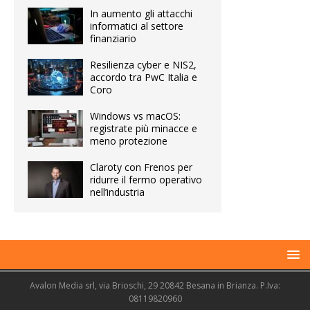
In aumento gli attacchi
informatici al settore
finanziario
Resilienza cyber e NIS2,
accordo tra PwC Italia e
Coro
Windows vs macOS:
registrate più minacce e
meno protezione
Claroty con Frenos per
ridurre il fermo operativo
nell’industria
Avalon Media srl, via Brioschi, 29 20842 Besana in Brianza. P.Iva:
08119820960