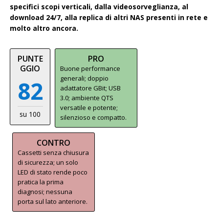
specifici scopi verticali, dalla videosorveglianza, al
download 24/7, alla replica di altri NAS presenti in rete e
molto altro ancora.
PUNTE
PRO
GGIO
Buone performance
generali; doppio
82
adattatore GBit; USB
3.0; ambiente QTS
versatile e potente;
su 100
silenzioso e compatto.
CONTRO
Cassetti senza chiusura
di sicurezza; un solo
LED di stato rende poco
pratica la prima
diagnosi; nessuna
porta sul lato anteriore.