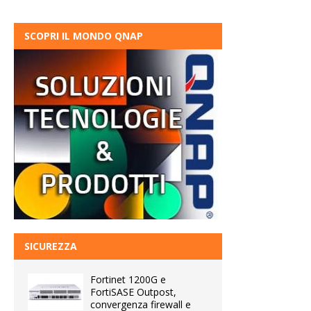
SCOPRI IL MONDO QNAP
SICUREZZA
Fortinet 1200G e
FortiSASE Outpost,
convergenza firewall e