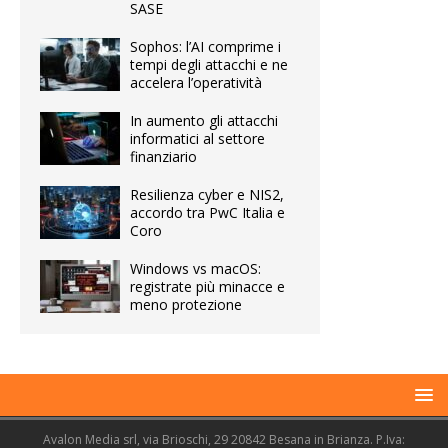
SASE
Sophos: l’AI comprime i
tempi degli attacchi e ne
accelera l’operatività
In aumento gli attacchi
informatici al settore
finanziario
Resilienza cyber e NIS2,
accordo tra PwC Italia e
Coro
Windows vs macOS:
registrate più minacce e
meno protezione
Avalon Media srl, via Brioschi, 29 20842 Besana in Brianza. P.Iva: