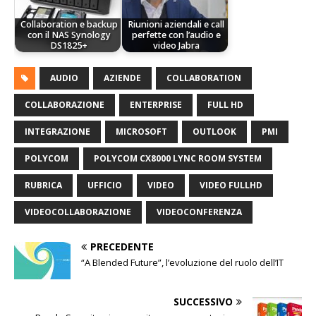
Collaboration e backup
Riunioni aziendali e call
con il NAS Synology
perfette con l’audio e
DS1825+
video Jabra
AUDIO
AZIENDE
COLLABORATION
COLLABORAZIONE
ENTERPRISE
FULL HD
INTEGRAZIONE
MICROSOFT
OUTLOOK
PMI
POLYCOM
POLYCOM CX8000 LYNC ROOM SYSTEM
RUBRICA
UFFICIO
VIDEO
VIDEO FULLHD
VIDEOCOLLABORAZIONE
VIDEOCONFERENZA
PRECEDENTE
“A Blended Future”, l’evoluzione del ruolo dell’IT
SUCCESSIVO