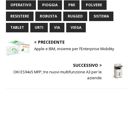
OPERATIVO
PIOGGIA
PMI
POLVERE
RESISTERE
ROBUSTA
RUGGED
SISTEMA
TABLET
URTI
VIA
VIEGA
PRECEDENTE
Apple e IBM, insieme per l’Enterprise Mobility
SUCCESSIVO
OKI ES94x5 MFP, tre nuovi multifunzione A3 per le
aziende