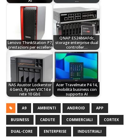
AI
…
QNAP ES2486AFdc,
Lenovo ThinkStation P7,
storage enterprise dual
prestazioni per eccellere
controller…
NAS Asustor Lockerstor
Acer Travelmate P4 14,
4 Gen3, Ryzen V3C14 e
mobilità business con
rete 10 GbE
supporto AI
A9
AMBIENTI
ANDROID
APP
BUSINESS
CADUTE
COMMERCIALI
CORTEX
DUAL-CORE
ENTERPRISE
INDUSTRIALI