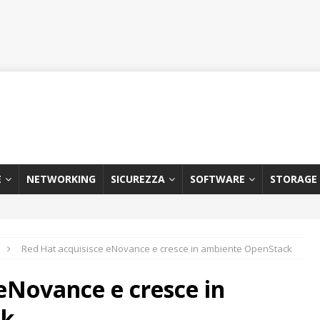
E
NETWORKING
SICUREZZA
SOFTWARE
STORAGE
Red Hat acquisisce eNovance e cresce in ambiente OpenStack
eNovance e cresce in
ck