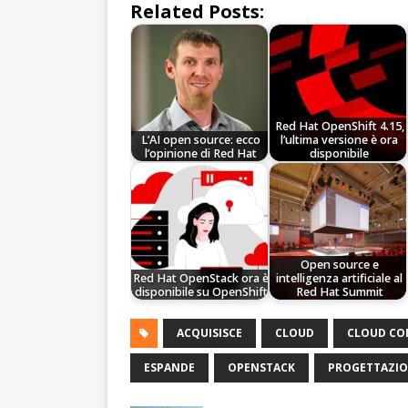
Related Posts:
Red Hat OpenShift 4.15,
L’AI open source: ecco
l’ultima versione è ora
l’opinione di Red Hat
disponibile
Open source e
Red Hat OpenStack ora è
intelligenza artificiale al
disponibile su OpenShift
Red Hat Summit
ACQUISISCE
CLOUD
CLOUD CO
ESPANDE
OPENSTACK
PROGETTAZI