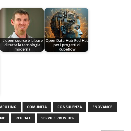
L'open source è la base
Open Data Hub Red Hat
di tutta la tecnologia
per i progetti di
moderna
Kubeflow
MPUTING
COMUNITÀ
CONSULENZA
ENOVANCE
ONE
RED HAT
SERVICE PROVIDER