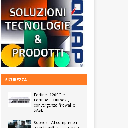
SICUREZZA
Fortinet 1200G e
FortiSASE Outpost,
convergenza firewall e
SASE
Sophos: l’AI comprime i
tempi degli attacchi e ne