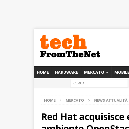
HOME
HARDWARE
MERCATO
MOBIL
HOME
MERCATO
NEWS ATTUALITÀ
Red Hat acquisisce 
ambiente OpenSta