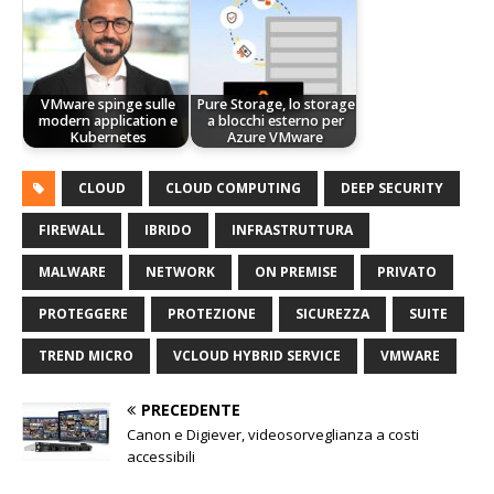
VMware spinge sulle
Pure Storage, lo storage
modern application e
a blocchi esterno per
Kubernetes
Azure VMware
CLOUD
CLOUD COMPUTING
DEEP SECURITY
FIREWALL
IBRIDO
INFRASTRUTTURA
MALWARE
NETWORK
ON PREMISE
PRIVATO
PROTEGGERE
PROTEZIONE
SICUREZZA
SUITE
TREND MICRO
VCLOUD HYBRID SERVICE
VMWARE
PRECEDENTE
Canon e Digiever, videosorveglianza a costi
accessibili