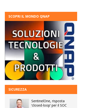
SCOPRI IL MONDO QNAP
SICUREZZA
SentinelOne, risposta
‘closed-loop’ per il SOC