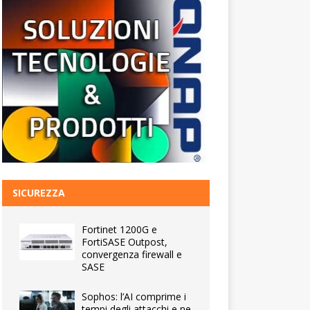
SICUREZZA
Fortinet 1200G e
FortiSASE Outpost,
convergenza firewall e
SASE
Sophos: l’AI comprime i
tempi degli attacchi e ne