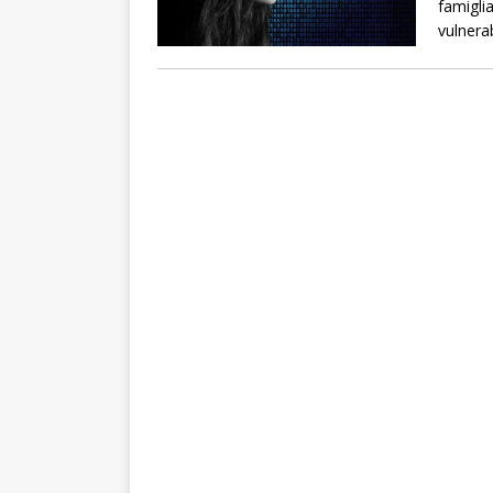
famigli
vulnerab