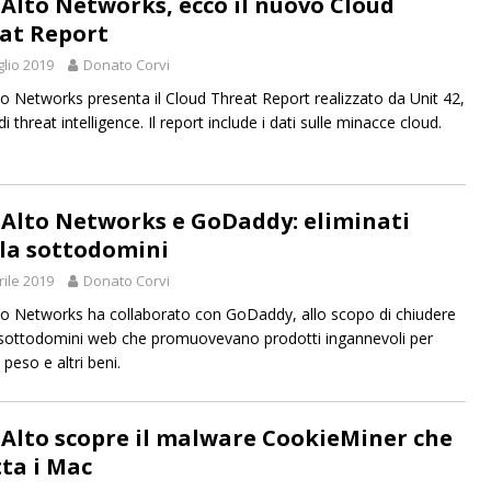
 Alto Networks, ecco il nuovo Cloud
at Report
glio 2019
Donato Corvi
to Networks presenta il Cloud Threat Report realizzato da Unit 42,
di threat intelligence. Il report include i dati sulle minacce cloud.
 Alto Networks e GoDaddy: eliminati
la sottodomini
rile 2019
Donato Corvi
to Networks ha collaborato con GoDaddy, allo scopo di chiudere
sottodomini web che promuovevano prodotti ingannevoli per
peso e altri beni.
 Alto scopre il malware CookieMiner che
tta i Mac