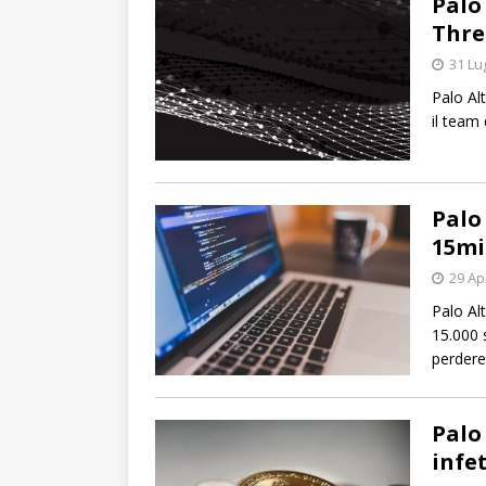
Palo
Thre
31 Lu
Palo Al
il team 
Palo
15mi
29 Ap
Palo Al
15.000 
perdere 
Palo
infe