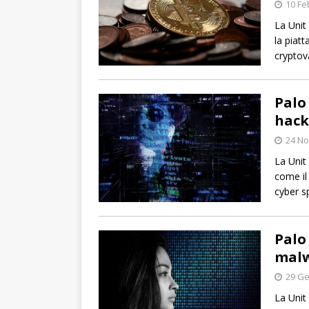
10 Fe
La Unit
la piat
cryptov
Palo 
hack
24 N
La Unit
come il
cyber s
Palo
malw
29 Ge
La Unit