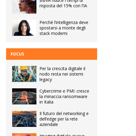
BBVA riduce i tempi di
risposta del 15% con l’IA
Perché l’intelligenza deve
spostarsi a monte degli
stack moderni
FOCUS
Per la crescita digitale il
nodo resta nei sistemi
legacy
Cybercrime e PMI: cresce
la minaccia ransomware
in Italia
Il futuro del networking e
dell’edge per la rete
aziendale
Imaging digitale: nuove