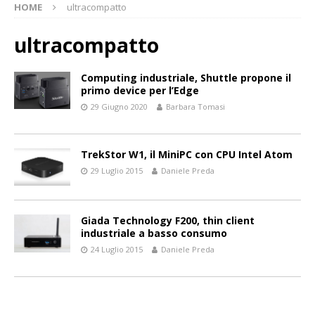
HOME
ultracompatto
ultracompatto
Computing industriale, Shuttle propone il
primo device per l’Edge
29 Giugno 2020
Barbara Tomasi
TrekStor W1, il MiniPC con CPU Intel Atom
29 Luglio 2015
Daniele Preda
Giada Technology F200, thin client
industriale a basso consumo
24 Luglio 2015
Daniele Preda