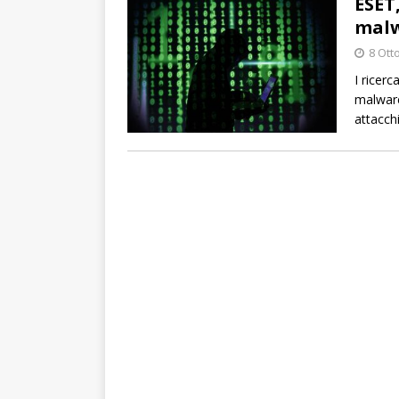
ESET
malw
8 Ott
I ricer
malware
attacchi