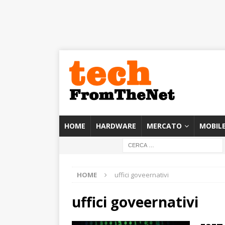
HOME
HARDWARE
MERCATO
MOBIL
HOME
uffici goveernativi
uffici goveernativi