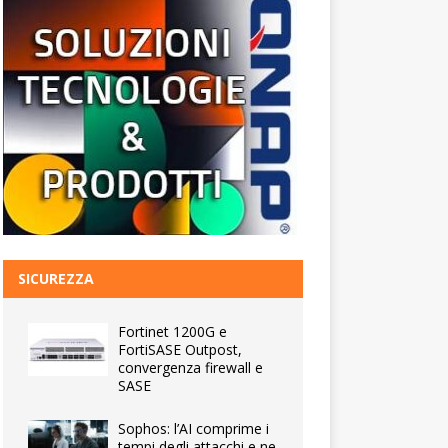
SICUREZZA
Fortinet 1200G e
FortiSASE Outpost,
convergenza firewall e
SASE
Sophos: l’AI comprime i
tempi degli attacchi e ne