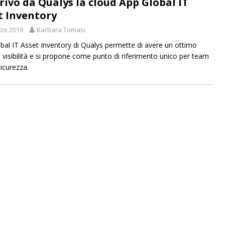
rrivo da Qualys la cloud App Global IT
t Inventory
zo 2019
Barbara Tomasi
bal IT Asset Inventory di Qualys permette di avere un ottimo
di visibilità e si propone come punto di riferimento unico per team
sicurezza.