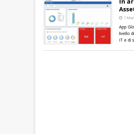
In a
Asse
1 Mar
App Glo
livello 
IT e di 