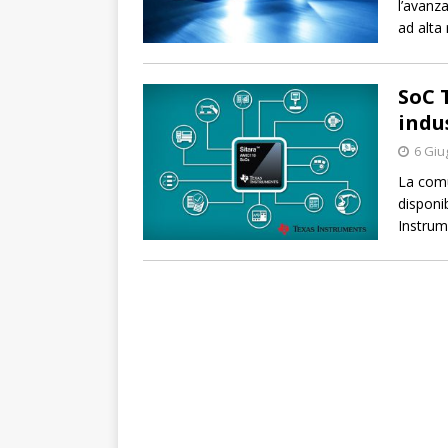
l’avanz
ad alta 
SoC 
indu
6 Giu
La comu
disponi
Instrum