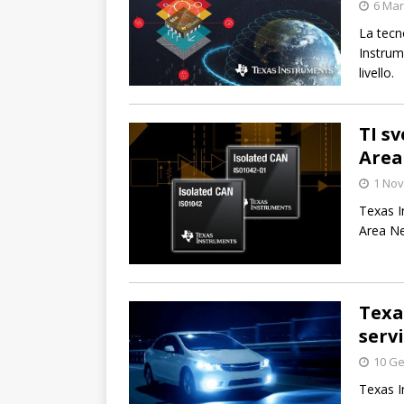
6 Mar
La tecn
Instrume
livello.
TI sv
Area
1 No
Texas I
Area Ne
Texa
serv
10 Ge
Texas I