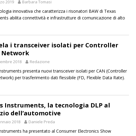
zo 2019
Barbara Tomasi
ologia innovativa che caratterizza i risonatori BAW di Texas
nts abilita connettività e infrastrutture di comunicazione di alto
ela i transceiver isolati per Controller
 Network
vembre 2018
Redazione
nstruments presenta nuovi transceiver isolati per CAN (Controller
twork) per trasferimento dati flessibile (FD, Flexible Data Rate).
s Instruments, la tecnologia DLP al
izio dell’automotive
nnaio 2018
Daniele Preda
nstruments ha presentato al Consumer Electronics Show