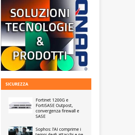
SICUREZZA
Fortinet 1200G e
FortiSASE Outpost,
convergenza firewall e
SASE
Sophos: l’AI comprime i
tempi degli attacchi e ne