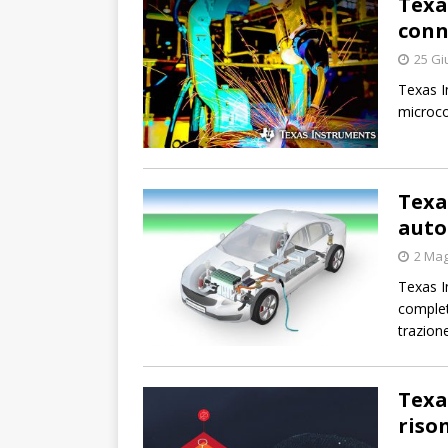
Texa
conn
25 Gi
Texas I
microco
Texa
auto
2 Mag
Texas I
complet
trazione
Texa
riso