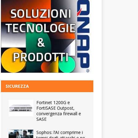
SICUREZZA
Fortinet 1200G e
FortiSASE Outpost,
convergenza firewall e
SASE
Sophos: l’AI comprime i
tempi degli attacchi e ne