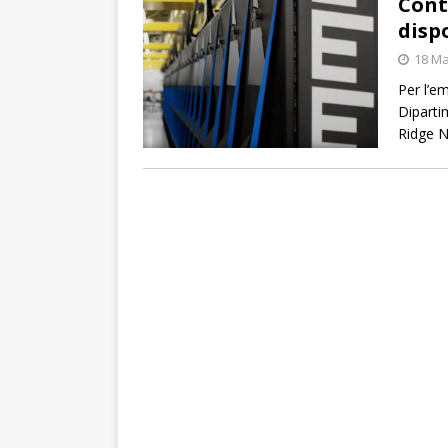
Cont
disp
18 Ma
Per l’e
Diparti
Ridge N