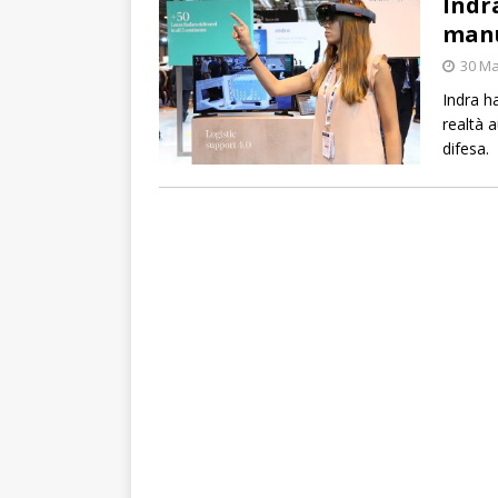
Indr
manu
30 Ma
Indra h
realtà 
difesa.