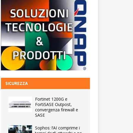
SICUREZZA
Fortinet 1200G e
FortiSASE Outpost,
convergenza firewall e
SASE
Sophos: l’AI comprime i