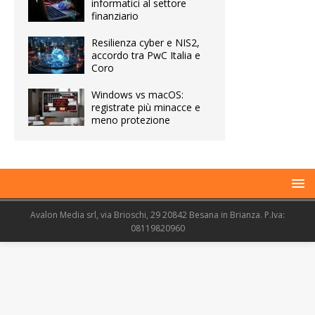
informatici al settore
finanziario
Resilienza cyber e NIS2,
accordo tra PwC Italia e
Coro
Windows vs macOS:
registrate più minacce e
meno protezione
Avalon Media srl, via Brioschi, 29 20842 Besana in Brianza. P.Iva:
08119820960