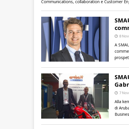
Communications, collaboration e Customer E
SMAU
comm
8 No
A SMAU 
commerci
prospet
SMAU
Gabr
7 No
Alla ke
di Arub
Busines