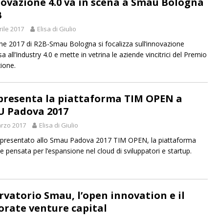
novazione 4.0 va in scena a Smau Bologna
B
rile 2017
Elisa di Giulio
one 2017 di R2B-Smau Bologna si focalizza sull’innovazione
 all’Industry 4.0 e mette in vetrina le aziende vincitrici del Premio
zione.
presenta la piattaforma TIM OPEN a
 Padova 2017
rzo 2017
Elisa di Giulio
presentato allo Smau Padova 2017 TIM OPEN, la piattaforma
e pensata per l’espansione nel cloud di sviluppatori e startup.
rvatorio Smau, l’open innovation e il
orate venture capital