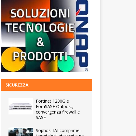
SICUREZZA
Fortinet 1200G e
FortiSASE Outpost,
convergenza firewall e
SASE
Sophos: l’AI comprime i
tempi degli attacchi e ne