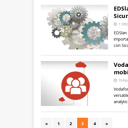
EDSl
Sicu
1 Ott
EDSlan 
importa
con Sic
Voda
mobi
19 N
Vodafon
versati
analytic
«
1
2
3
4
»