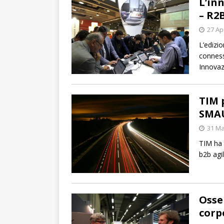
L’in
– R2
27 Ap
L’edizi
connessa
Innova
TIM 
SMAU
31 Ma
TIM ha 
b2b agil
Osse
corp