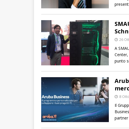
present
SMAU
Schn
26 Ot
A SMAU 
Center,
punto su
Arub
merc
8 Ott
Il Grup
Busines
partner