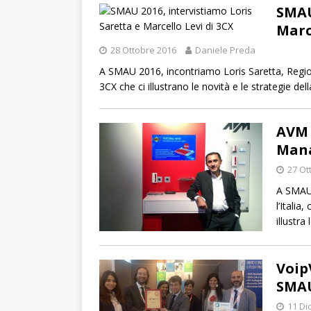
SMAU
Marc
28 Ottobre 2016
Daniele Preda
A SMAU 2016, incontriamo Loris Saretta, Regio
3CX che ci illustrano le novità e le strategie dell
AVM 
Mana
27 Ot
A SMAU 
l’Italia
illustra
Voip
SMAU
11 Di