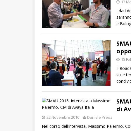
17 Ma
I dati 
saranno
e Bolog
SMAU
oppo
15 Fe
Il Road
sulle t
condivi
SMAU
di Av
22 Novembre 2016
Daniele Preda
Nel corso dell’intervista, Massimo Palermo, Coun