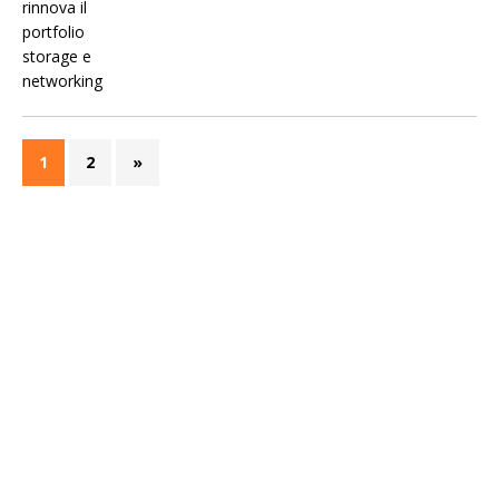
1
2
»