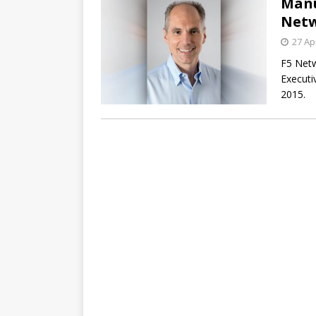
Manu
Net
27 Ap
F5 Netw
Executi
2015.