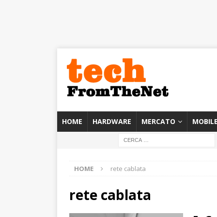
HOME
HARDWARE
MERCATO
MOBIL
HOME
rete cablata
rete cablata