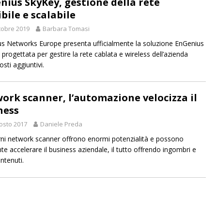
nius SkyKey, gestione della rete
ibile e scalabile
tobre 2019
Barbara Tomasi
s Networks Europe presenta ufficialmente la soluzione EnGenius
 progettata per gestire la rete cablata e wireless dell’azienda
sti aggiuntivi.
ork scanner, l’automazione velocizza il
ness
osto 2017
Daniele Preda
ni network scanner offrono enormi potenzialità e possono
te accelerare il business aziendale, il tutto offrendo ingombri e
ntenuti.