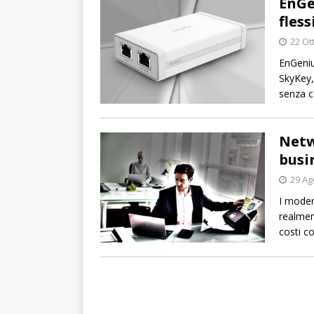
EnGe
fless
22 Ot
EnGeniu
SkyKey,
senza co
Netw
busi
29 Ag
I moder
realmen
costi co