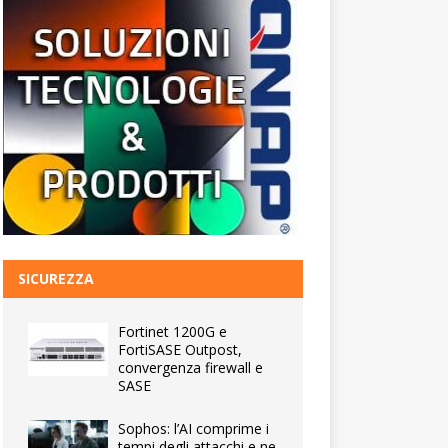
SICUREZZA
Fortinet 1200G e
FortiSASE Outpost,
convergenza firewall e
SASE
Sophos: l’AI comprime i
tempi degli attacchi e ne