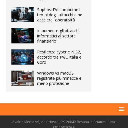
Sophos: l’AI comprime i
tempi degli attacchi e ne
accelera l’operatività
In aumento gli attacchi
informatici al settore
finanziario
Resilienza cyber e NIS2,
accordo tra PwC Italia e
Coro
Windows vs macOS:
registrate più minacce e
meno protezione
Avalon Media srl, via Brioschi, 29 20842 Besana in Brianza. P.Iva:
08119820960