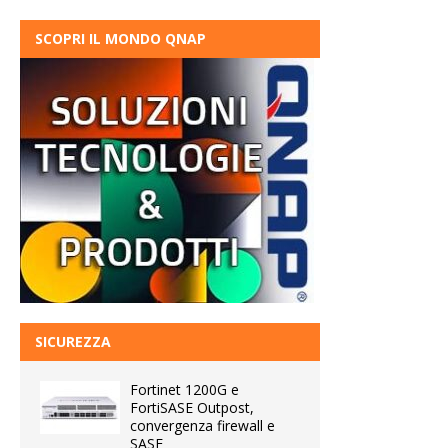
SCOPRI IL MONDO QNAP
SICUREZZA
Fortinet 1200G e
FortiSASE Outpost,
convergenza firewall e
SASE