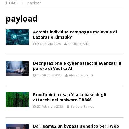
HOME
payload
payload
Acronis individua campagne malevole di
Lazarus e Kimsuky
9 Gennaio 2026
Cristiano Sala
Decriptazione e cyber attacchi avanzati. Il
parere di Vectra AI
13 Ottobre 2023
Alessio Mercuri
Proofpoint: cosa c’è alla base degli
attacchi del malware TA866
20 Febbraio 2023
Barbara Tomasi
Da Team82 un bypass generico per i Web