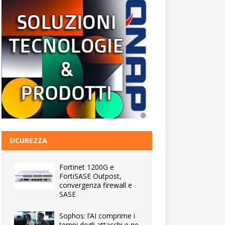
SICUREZZA
Fortinet 1200G e
FortiSASE Outpost,
convergenza firewall e
SASE
Sophos: l’AI comprime i
tempi degli attacchi e ne