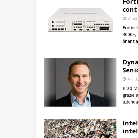
Fort
cont
21 Se
Fortine
3000E, s
finanzia
Dyna
Seni
4 Giu
Brad Mi
grazie 
azienda
Inte
inte