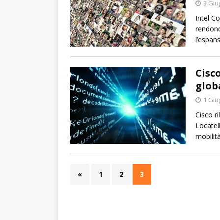
3 Giu
Intel C
rendono
l’espan
Cisc
glob
1 Giu
Cisco r
Locatell
mobilità
«
1
2
3