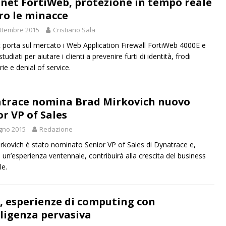
inet FortiWeb, protezione in tempo reale
ro le minacce
ttembre 2015
Cristiano Sala
t porta sul mercato i Web Application Firewall FortiWeb 4000E e
tudiati per aiutare i clienti a prevenire furti di identità, frodi
rie e denial of service.
trace nomina Brad Mirkovich nuovo
or VP of Sales
gno 2015
Redazione
rkovich è stato nominato Senior VP of Sales di Dynatrace e,
a un’esperienza ventennale, contribuirà alla crescita del business
le.
l, esperienze di computing con
lligenza pervasiva