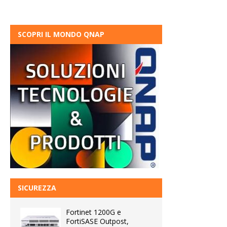
SCOPRI IL MONDO QNAP
SICUREZZA
Fortinet 1200G e
FortiSASE Outpost,