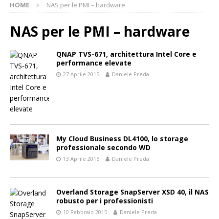
HOME
NAS per le PMI – hardware
NAS per le PMI – hardware
QNAP TVS-671, architettura Intel Core e
performance elevate
27 Aprile 2015
Daniele Preda
My Cloud Business DL4100, lo storage
professionale secondo WD
13 Aprile 2015
Daniele Preda
Overland Storage SnapServer XSD 40, il NAS
robusto per i professionisti
10 Febbraio 2015
Daniele Preda