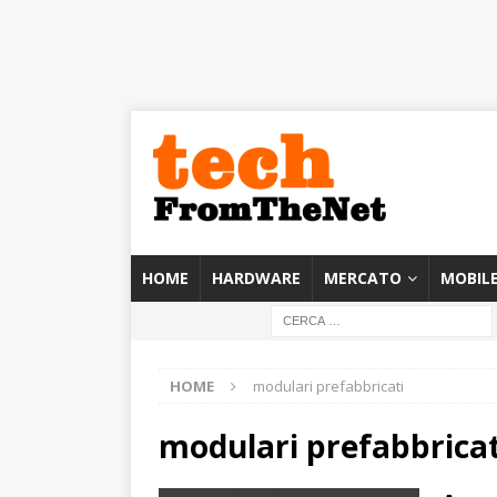
HOME
HARDWARE
MERCATO
MOBIL
HOME
modulari prefabbricati
modulari prefabbricat