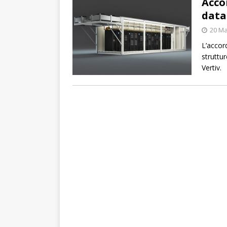
Acco
data
20 Ma
L’accord
struttur
Vertiv.