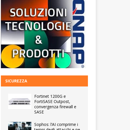
SICUREZZA
Fortinet 1200G e
FortiSASE Outpost,
convergenza firewall e
SASE
Sophos: l’AI comprime i
tempi degli attacchi e ne