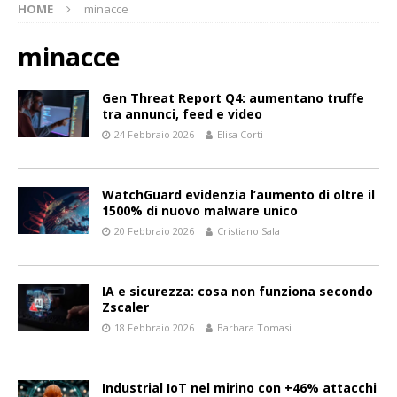
HOME
minacce
minacce
Gen Threat Report Q4: aumentano truffe
tra annunci, feed e video
24 Febbraio 2026
Elisa Corti
WatchGuard evidenzia l’aumento di oltre il
1500% di nuovo malware unico
20 Febbraio 2026
Cristiano Sala
IA e sicurezza: cosa non funziona secondo
Zscaler
18 Febbraio 2026
Barbara Tomasi
Industrial IoT nel mirino con +46% attacchi