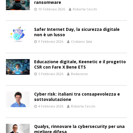
ransomware
10 Febbraio 2026
Roberta Cecchi
Safer Internet Day, la sicurezza digitale
non è un lusso
9 Febbraio 2026
Cristiano Sala
Educazione digitale, Keenetic e il progetto
CSR con Fare X Bene ETS
5 Febbraio 2026
Redazione
Cyber risk: italiani tra consapevolezza e
sottovalutazione
4 Febbraio 2026
Roberta Cecchi
Qualys, rinnovare la cybersecurity per una
migliore difesa