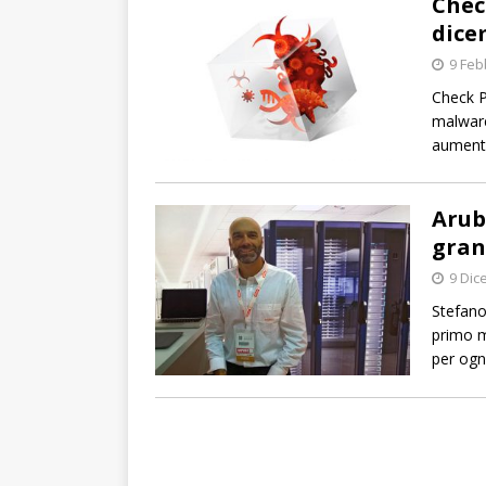
Chec
dice
9 Feb
Check P
malware
aumenta
Arub
gran
9 Dic
Stefano 
primo m
per ogn