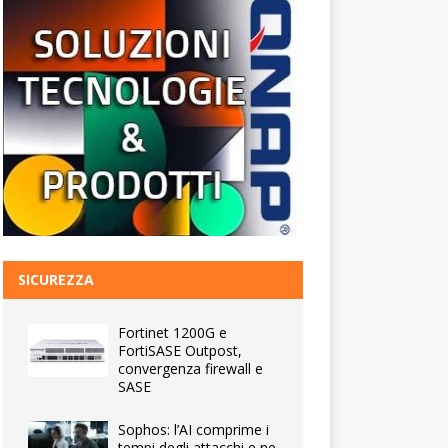
SICUREZZA
Fortinet 1200G e
FortiSASE Outpost,
convergenza firewall e
SASE
Sophos: l’AI comprime i
tempi degli attacchi e ne