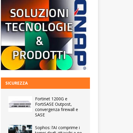
SICUREZZA
Fortinet 1200G e
FortiSASE Outpost,
convergenza firewall e
SASE
Sophos: l’AI comprime i
tempi degli attacchi e ne