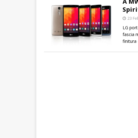
A MW
Spiri
23 Fe
LG port
fascia m
finitura