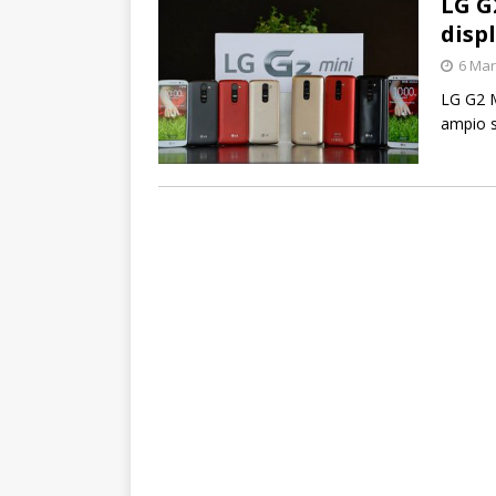
LG G
displ
6 Mar
LG G2 M
ampio 