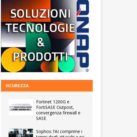
SICUREZZA
Fortinet 1200G e
FortiSASE Outpost,
convergenza firewall e
SASE
Sophos: l’AI comprime i
tempi degli attacchi e ne