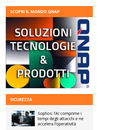
SCOPRI IL MONDO QNAP
SICUREZZA
Sophos: l’AI comprime i
tempi degli attacchi e ne
accelera l’operatività