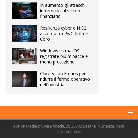
In aumento gli attacchi
informatici al settore
finanziario
Resilienza cyber e NIS2,
accordo tra PwC Italia e
Coro
Windows vs macOS:
registrate più minacce e
meno protezione
Claroty con Frenos per
ridurre il fermo operativo
nell’industria
Avalon Media srl, via Brioschi, 29 20842 Besana in Brianza. P.Iva:
08119820960