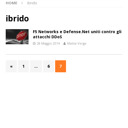
HOME
ibrido
ibrido
F5 Networks e Defense.Net uniti contro gli
attacchi DDoS
28 Maggio 2014
Mattia Verga
«
1
…
6
7