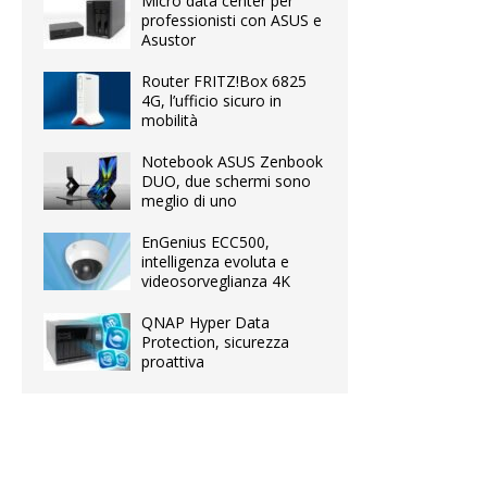
Micro data center per
professionisti con ASUS e
Asustor
Router FRITZ!Box 6825
4G, l’ufficio sicuro in
mobilità
Notebook ASUS Zenbook
DUO, due schermi sono
meglio di uno
EnGenius ECC500,
intelligenza evoluta e
videosorveglianza 4K
QNAP Hyper Data
Protection, sicurezza
proattiva