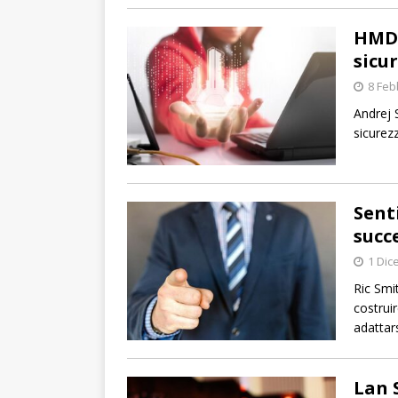
HMD 
sicu
8 Feb
Andrej 
sicurez
Sent
succ
1 Dic
Ric Smi
costruir
adattar
Lan 