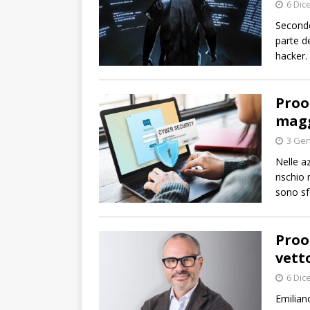
6 Dic
Secondo
parte d
hacker.
Proof
magg
3 Gen
Nelle az
rischio
sono sf
Proo
vett
6 Dic
Emiliano