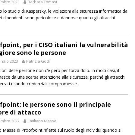
embre 2023
Barbara Tomasi
 lo studio di Kaspersky, le violazioni alla sicurezza informatica da
ei dipendenti sono pericolose e dannose quanto gli attacchi
point, per i CISO italiani la vulnerabilità
iore sono le persone
naio 2023
Patrizia Godi
ioni delle persone non c’è però per forza dolo. In molti casi, il
 nasce da una scarsa attenzione alla sicurezza, perché gli attacchi
errati usando credenziali compromesse.
fpoint: le persone sono il principale
ore di attacco
embre 2022
Emiliano Massa
 Massa di Proofpoint riflette sul ruolo degli individui quando si