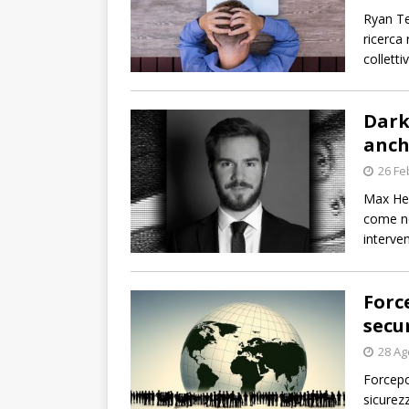
Ryan Te
ricerca 
collettiv
Dark
anch
26 Fe
Max Hei
come ne
interven
Forc
secu
28 Ag
Forcepo
sicurez