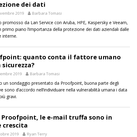
ezione dei dati
ovembre 2019
Barbara Tomasi
o promosso da Lan Service con Aruba, HPE, Kaspersky e Veeam,
n primo piano l’importanza della protezione dei dati aziendali dalle
 interne.
fpoint: quanto conta il fattore umano
a sicurezza?
vembre 2019
Barbara Tomasi
 un sondaggio presentato da Proofpoint, buona parte degli
ve sono d’accordo nell’individuare nella vulnerabilità umana i data
iù gravi.
 Proofpoint, le e-mail truffa sono in
e crescita
tobre 2019
Ryan Terry