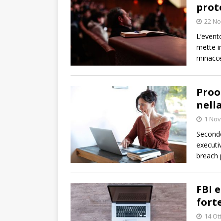
prot
22 N
L’event
mette i
minacce
Proo
nell
1 No
Secondo
executi
breach p
FBI e
fort
14 Ot