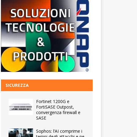
SICUREZZA
Fortinet 1200G e
FortiSASE Outpost,
convergenza firewall e
SASE
Sophos: l’AI comprime i
tempi degli attacchi e ne