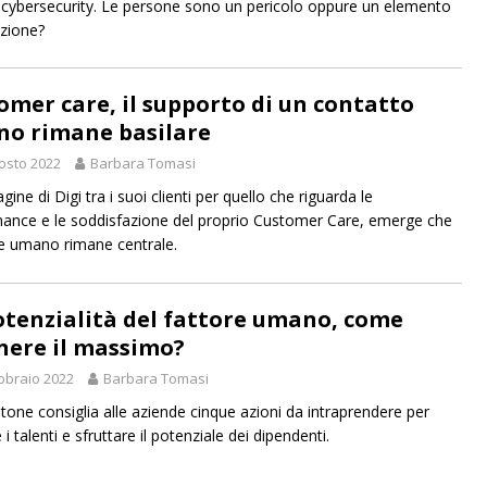
i cybersecurity. Le persone sono un pericolo oppure un elemento
ezione?
omer care, il supporto di un contatto
o rimane basilare
osto 2022
Barbara Tomasi
agine di Digi tra i suoi clienti per quello che riguarda le
ance e le soddisfazione del proprio Customer Care, emerge che
ore umano rimane centrale.
otenzialità del fattore umano, come
nere il massimo?
bbraio 2022
Barbara Tomasi
tone consiglia alle aziende cinque azioni da intraprendere per
 i talenti e sfruttare il potenziale dei dipendenti.