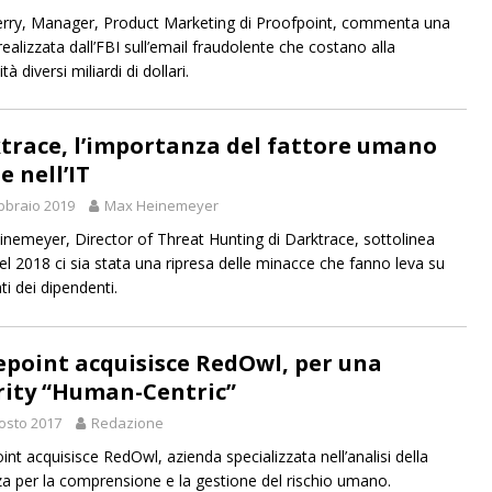
rry, Manager, Product Marketing di Proofpoint, commenta una
realizzata dall’FBI sull’email fraudolente che costano alla
ità diversi miliardi di dollari.
trace, l’importanza del fattore umano
e nell’IT
bbraio 2019
Max Heinemeyer
nemeyer, Director of Threat Hunting di Darktrace, sottolinea
l 2018 ci sia stata una ripresa delle minacce che fanno leva su
ti dei dipendenti.
epoint acquisisce RedOwl, per una
rity “Human-Centric”
osto 2017
Redazione
int acquisisce RedOwl, azienda specializzata nell’analisi della
za per la comprensione e la gestione del rischio umano.