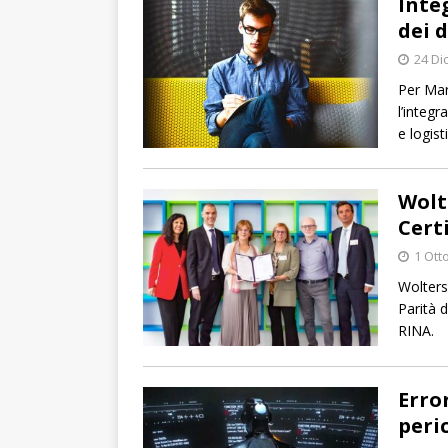
Inte
dei 
24 Di
Per Mar
l’integ
e logist
Wolt
Cert
1 Ott
Wolters
Parità 
RINA.
Erro
peri