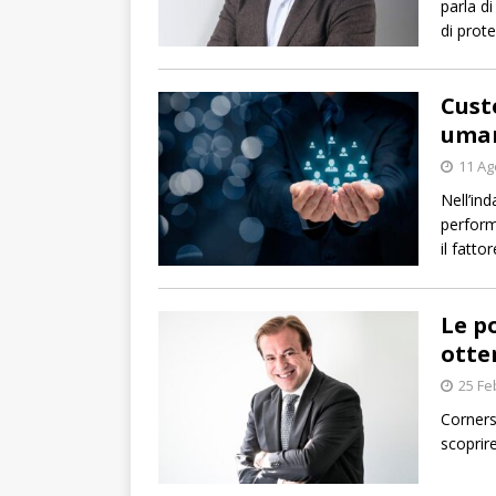
parla d
di prot
Cust
uman
11 Ag
Nell’ind
perform
il fatt
Le p
otte
25 Fe
Corners
scoprire