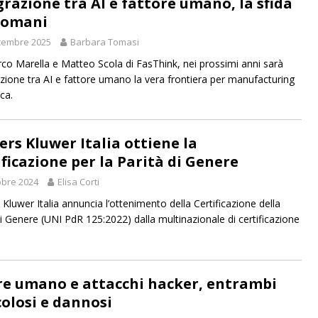
grazione tra AI e fattore umano, la sfida
domani
cembre 2025
Barbara Tomasi
co Marella e Matteo Scola di FasThink, nei prossimi anni sarà
razione tra AI e fattore umano la vera frontiera per manufacturing
ica.
ers Kluwer Italia ottiene la
ificazione per la Parità di Genere
obre 2024
Elisa Corti
 Kluwer Italia annuncia l’ottenimento della Certificazione della
di Genere (UNI PdR 125:2022) dalla multinazionale di certificazione
re umano e attacchi hacker, entrambi
colosi e dannosi