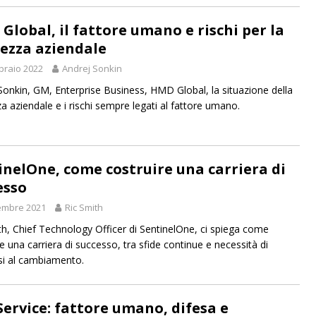
Global, il fattore umano e rischi per la
rezza aziendale
braio 2022
Andrej Sonkin
Sonkin, GM, Enterprise Business, HMD Global, la situazione della
za aziendale e i rischi sempre legati al fattore umano.
inelOne, come costruire una carriera di
esso
embre 2021
Ric Smith
th, Chief Technology Officer di SentinelOne, ci spiega come
e una carriera di successo, tra sfide continue e necessità di
si al cambiamento.
Service: fattore umano, difesa e