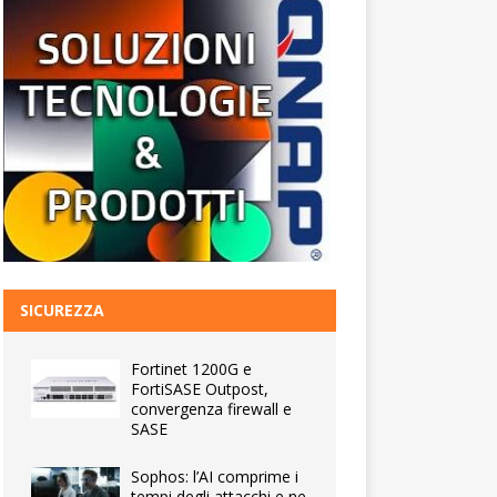
SICUREZZA
Fortinet 1200G e
FortiSASE Outpost,
convergenza firewall e
SASE
Sophos: l’AI comprime i
tempi degli attacchi e ne