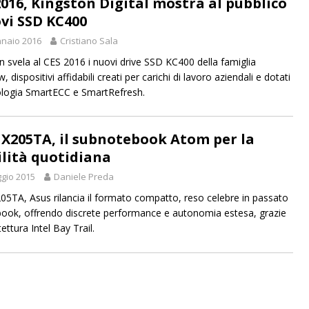
2016, Kingston Digital mostra al pubblico
ovi SSD KC400
naio 2016
Cristiano Sala
n svela al CES 2016 i nuovi drive SSD KC400 della famiglia
dispositivi affidabili creati per carichi di lavoro aziendali e dotati
ologia SmartECC e SmartRefresh.
 X205TA, il subnotebook Atom per la
lità quotidiana
gio 2015
Daniele Preda
205TA, Asus rilancia il formato compatto, reso celebre in passato
book, offrendo discrete performance e autonomia estesa, grazie
itettura Intel Bay Trail.