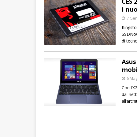
CES 
i nu
7 Gen
Kingsto
SSDNow, 
di tecn
Asus
mobi
6 Mag
Con l’X
dai net
all’arch