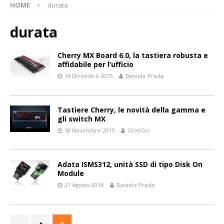
HOME
durata
durata
Cherry MX Board 6.0, la tastiera robusta e
affidabile per l’ufficio
14 Dicembre 2015
Daniele Preda
Tastiere Cherry, le novità della gamma e
gli switch MX
18 Novembre 2015
GioeGio
Adata ISMS312, unità SSD di tipo Disk On
Module
21 Agosto 2014
Daniele Preda