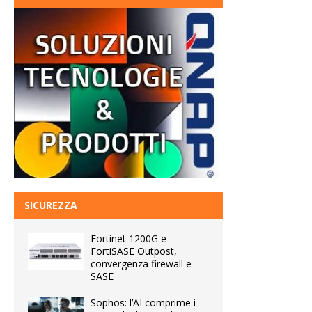
SICUREZZA
Fortinet 1200G e
FortiSASE Outpost,
convergenza firewall e
SASE
Sophos: l’AI comprime i