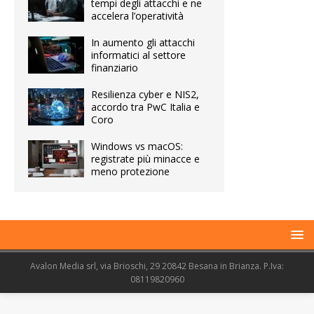
tempi degli attacchi e ne
accelera l’operatività
In aumento gli attacchi
informatici al settore
finanziario
Resilienza cyber e NIS2,
accordo tra PwC Italia e
Coro
Windows vs macOS:
registrate più minacce e
meno protezione
Avalon Media srl, via Brioschi, 29 20842 Besana in Brianza. P.Iva:
08119820960