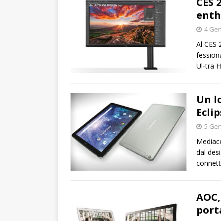
CES 
enth
4 Gen
Al CES 
fession
Ul-tra 
Un l
Ecli
5 Gen
Mediaco
dal desi
connett
AOC,
port