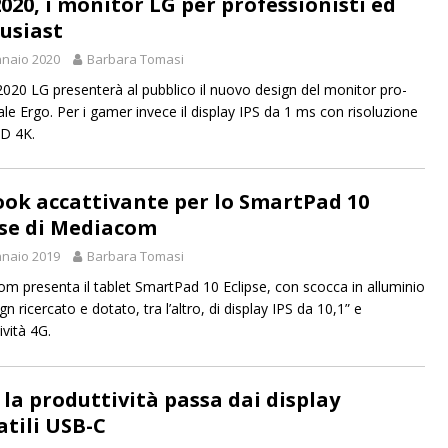
2020, i monitor LG per professionisti ed
usiast
naio 2020
Barbara Tomasi
2020 LG presenterà al pubblico il nuovo design del monitor pro-
ale Ergo. Per i gamer invece il display IPS da 1 ms con risoluzione
HD 4K.
ook accattivante per lo SmartPad 10
pse di Mediacom
naio 2019
Barbara Tomasi
m presenta il tablet SmartPad 10 Eclipse, con scocca in alluminio
gn ricercato e dotato, tra l’altro, di display IPS da 10,1” e
ività 4G.
 la produttività passa dai display
atili USB-C