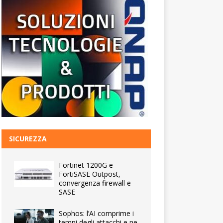
SICUREZZA
Fortinet 1200G e
FortiSASE Outpost,
convergenza firewall e
SASE
Sophos: l’AI comprime i
tempi degli attacchi e ne