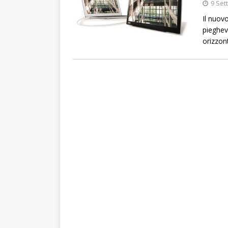
9 Set
Il nuov
pieghev
orizzont