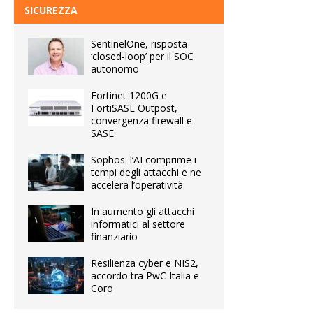
SICUREZZA
SentinelOne, risposta
‘closed-loop’ per il SOC
autonomo
Fortinet 1200G e
FortiSASE Outpost,
convergenza firewall e
SASE
Sophos: l’AI comprime i
tempi degli attacchi e ne
accelera l’operatività
In aumento gli attacchi
informatici al settore
finanziario
Resilienza cyber e NIS2,
accordo tra PwC Italia e
Coro