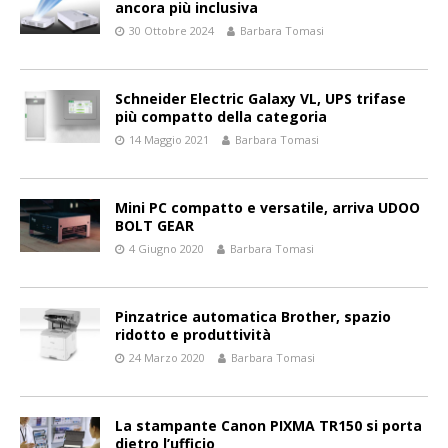
ancora più inclusiva
30 Ottobre 2024
Barbara Tomasi
Schneider Electric Galaxy VL, UPS trifase
più compatto della categoria
14 Maggio 2021
Barbara Tomasi
Mini PC compatto e versatile, arriva UDOO
BOLT GEAR
4 Giugno 2020
Barbara Tomasi
Pinzatrice automatica Brother, spazio
ridotto e produttività
24 Marzo 2020
Barbara Tomasi
La stampante Canon PIXMA TR150 si porta
dietro l’ufficio