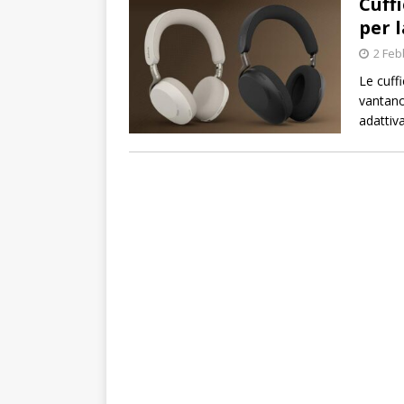
Cuff
per l
2 Feb
Le cuffi
vantano
adattiv