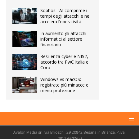
Sophos: l’AI comprime i
tempi degli attacchi e ne
accelera l’operatività
In aumento gli attacchi
informatici al settore
finanziario
Resilienza cyber e NIS2,
accordo tra PwC Italia e
Coro
Windows vs macOS:
registrate più minacce e
meno protezione
Avalon Media srl, via Brioschi, 29 20842 Besana in Brianza. P.Iva:
08119820960