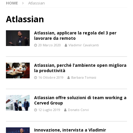
HOME
Atlassian
Atlassian
Atlassian, applicare la regola del 3 per
lavorare da remoto
20 Marzo 2020
Vladimir Cavalcanti
Atlassian, perché l’ambiente open migliora
la produttività
16 Ottobre 2019
Barbara Tomasi
Atlassian offre soluzioni di team working a
Cerved Group
12 Luglio 2019
Donato Corvi
Innovazione, intervista a Vladimir