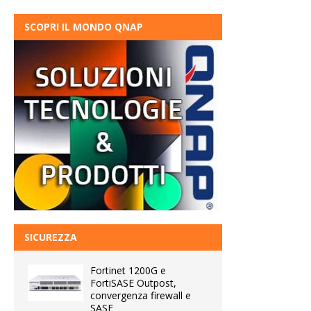
SCOPRI IL MONDO QNAP
SICUREZZA
Fortinet 1200G e
FortiSASE Outpost,
convergenza firewall e
SASE