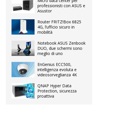
Micro data center per
professionisti con ASUS e
Asustor
Router FRITZ!Box 6825
4G, l’ufficio sicuro in
mobilità
Notebook ASUS Zenbook
DUO, due schermi sono
meglio di uno
EnGenius ECC500,
intelligenza evoluta e
videosorveglianza 4K
QNAP Hyper Data
Protection, sicurezza
proattiva