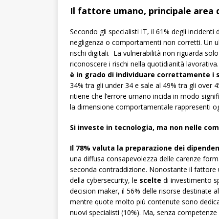
Il fattore umano, principale area d
Secondo gli specialisti IT, il 61% degli incidenti
negligenza o comportamenti non corretti. Un ul
rischi digitali. La vulnerabilità non riguarda sol
riconoscere i rischi nella quotidianità lavorativa
è in grado di individuare correttamente i s
34% tra gli under 34 e sale al 49% tra gli over 4
ritiene che l’errore umano incida in modo sign
la dimensione comportamentale rappresenti oggi 
Si investe in tecnologia, ma non nelle c
Il 78% valuta la preparazione dei dipenden
una diffusa consapevolezza delle carenze form
seconda contraddizione. Nonostante il fattore u
della cybersecurity, le
scelte
di investimento s
decision maker, il 56% delle risorse destinate a
mentre quote molto più contenute sono dedica
nuovi specialisti (10%). Ma, senza competenze 