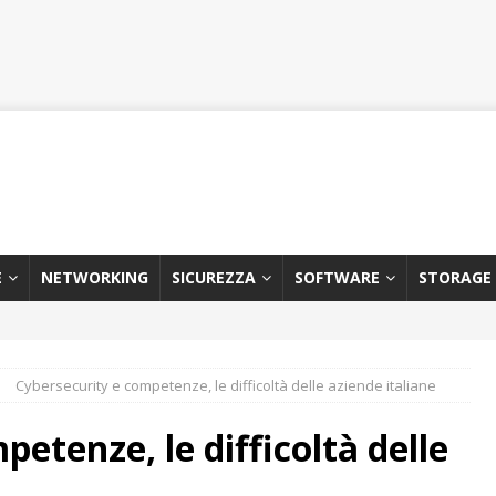
E
NETWORKING
SICUREZZA
SOFTWARE
STORAGE
Cybersecurity e competenze, le difficoltà delle aziende italiane
etenze, le difficoltà delle