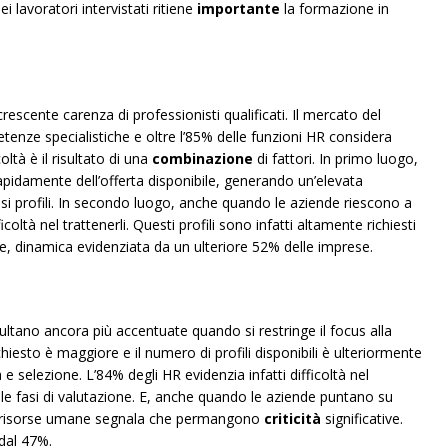
i lavoratori intervistati ritiene
importante
la formazione in
escente carenza di professionisti qualificati. Il mercato del
enze specialistiche e oltre l’85% delle funzioni HR considera
oltà è il risultato di una
combinazione
di fattori. In primo luogo,
pidamente dell’offerta disponibile, generando un’elevata
ssi profili. In secondo luogo, anche quando le aziende riescono a
icoltà nel trattenerli. Questi profili sono infatti altamente richiesti
e, dinamica evidenziata da un ulteriore 52% delle imprese.
sultano ancora più accentuate quando si restringe il focus alla
richiesto è maggiore e il numero di profili disponibili è ulteriormente
 e selezione. L’84% degli HR evidenzia infatti difficoltà nel
 le fasi di valutazione. E, anche quando le aziende puntano su
le risorse umane segnala che permangono
criticità
significative.
 dal 47%.