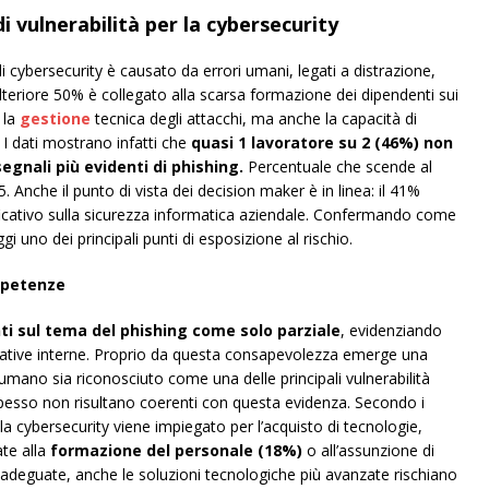
i vulnerabilità per la cybersecurity
 di cybersecurity è causato da errori umani, legati a distrazione,
teriore 50% è collegato alla scarsa formazione dei dipendenti sui
o la
gestione
tecnica degli attacchi, ma anche la capacità di
. I dati mostrano infatti che
quasi 1 lavoratore su 2 (46%) non
egnali più evidenti di phishing.
Percentuale che scende al
5. Anche il punto di vista dei decision maker è in linea: il 41%
ificativo sulla sicurezza informatica aziendale. Confermando come
uno dei principali punti di esposizione al rischio.
ompetenze
ti sul tema del phishing come solo parziale
, evidenziando
ative interne. Proprio da questa consapevolezza emerge una
mano sia riconosciuto come una delle principali vulnerabilità
pesso non risultano coerenti con questa evidenza. Secondo i
lla cybersecurity viene impiegato per l’acquisto di tecnologie,
te alla
formazione del personale (18%)
o all’assunzione di
adeguate, anche le soluzioni tecnologiche più avanzate rischiano