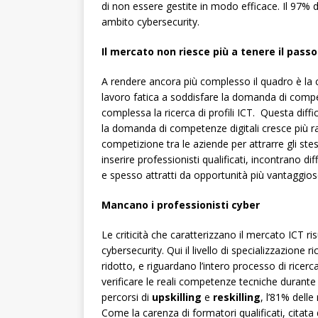
di non essere gestite in modo efficace. Il 97% de
ambito cybersecurity.
Il mercato non riesce più a tenere il passo
A rendere ancora più complesso il quadro è la cr
lavoro fatica a soddisfare la domanda di compet
complessa la ricerca di profili ICT. Questa diffic
la domanda di competenze digitali cresce più ra
competizione tra le aziende per attrarre gli ste
inserire professionisti qualificati, incontrano diff
e spesso attratti da opportunità più vantaggios
Mancano i professionisti cyber
Le criticità che caratterizzano il mercato ICT ri
cybersecurity. Qui il livello di specializzazione 
ridotto, e riguardano l’intero processo di ricerca
verificare le reali competenze tecniche durante
percorsi di
upskilling
e
reskilling
, l’81% del
Come la carenza di formatori qualificati, citata