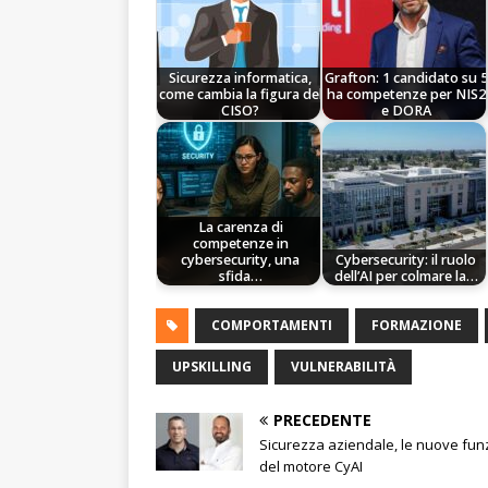
Sicurezza informatica,
Grafton: 1 candidato su 5
come cambia la figura del
ha competenze per NIS2
CISO?
e DORA
La carenza di
competenze in
cybersecurity, una
Cybersecurity: il ruolo
sfida…
dell’AI per colmare la…
COMPORTAMENTI
FORMAZIONE
UPSKILLING
VULNERABILITÀ
PRECEDENTE
Sicurezza aziendale, le nuove funz
del motore CyAI