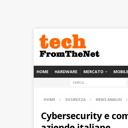
HOME
HARDWARE
MERCATO
MOBIL
HOME
SICUREZZA
NEWS ANALISI
Cybersecurity e comp
aziende italiane