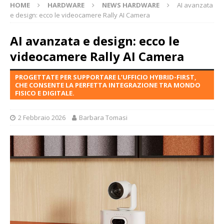
HOME
HARDWARE
NEWS HARDWARE
AI avanzata
e design: ecco le videocamere Rally AI Camera
AI avanzata e design: ecco le
videocamere Rally AI Camera
PROGETTATE PER SUPPORTARE L’UFFICIO HYBRID-FIRST,
CHE CONSENTE LA PERFETTA INTEGRAZIONE TRA MONDO
FISICO E DIGITALE.
2 Febbraio 2026
Barbara Tomasi