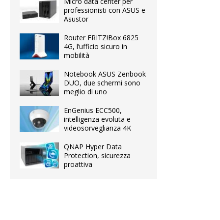
Micro data center per
professionisti con ASUS e
Asustor
Router FRITZ!Box 6825
4G, l’ufficio sicuro in
mobilità
Notebook ASUS Zenbook
DUO, due schermi sono
meglio di uno
EnGenius ECC500,
intelligenza evoluta e
videosorveglianza 4K
QNAP Hyper Data
Protection, sicurezza
proattiva