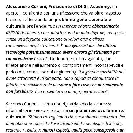
Alessandro Curioni,
Presidente di DI.GI. Academy,
ha
aperto il confronto con una riflessione che va oltre l’aspetto
tecnico, evidenziando un
problema generazionale e
culturale profondo
: “
C’è un impressionante
abbassamento
dell’età
di chi entra in contatto con il mondo digitale, ma spesso
senza un’adeguata educazione ai valori etici e all’uso
consapevole degli strumenti. È
una generazione che utilizza
tecnologie potentissime senza avere ancora gli strumenti per
comprenderne i rischi
”. Un fenomeno, ha aggiunto, che si
riflette anche nell’aumento di comportamenti inconsapevoli e
pericolosi, come il social engineering: “
La grande specialità dei
nuovi attaccanti è la simpatia. Sono capaci di conquistare la
fiducia e di
convincere le persone a fare cose che normalmente
non farebbero
. È la nuova forma di ingegneria sociale
”.
Secondo Curioni, il tema non riguarda solo la sicurezza
informatica in senso stretto, ma
un più ampio scollamento
culturale
: “
Stiamo raccogliendo ciò che abbiamo seminato. Per
anni abbiamo tollerato l’uso incontrollato dei dispositivi e oggi
vediamo i risultati:
minori esposti, adulti poco consapevoli e un