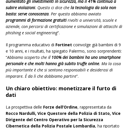
aumentato gli investimenti in sicurezza, ma il 41% continua a
subire violazioni
. Questo ci dice che
la tecnologia da sola non
basta: serve conoscenza
. Per questo abbiamo avviato
programmi di formazione gratuiti
rivolti a università, scuole e
aziende, con percorsi di certificazione e simulazioni di attacchi di
phishing e social engineering
”.
Il programma educativo di
Fortinet
coinvolge già bambini di 9
e 10 anni, e i risultati, ha spiegato Palermo, sono sorprendenti:
“
Abbiamo scoperto che i
l 100% dei bambini ha uno smartphone
personale e che molti hanno già subito truffe online
. Ma la cosa
più importante è che si sentono responsabili e desiderosi di
imparare. È da lì che dobbiamo partire
”.
Un chiaro obiettivo: monetizzare il furto di
dati
La prospettiva delle
Forze dell’Ordine
, rappresentata da
Rocco Nardulli,
Vice Questore della Polizia di Stato, Vice
Dirigente del Centro Operativo per la Sicurezza
Cibernetica della Polizia Postale Lombardia
, ha riportato