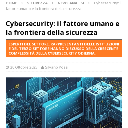
HOME
SICUREZZA
NEWS ANALISI
Cybersecurity: il
fattore umano e la frontiera della sicurezza
Cybersecurity: il fattore umano e
la frontiera della sicurezza
ESPERTI DEL SETTORE, RAPPRESENTANTI DELLE ISTITUZIONI
E DEL TERZO SETTORE HANNO DISCUSSO DELLA CRESCENTE
COMPLESSITÀ DELLA CYBERSECURITY ODIERNA.
20 Ottobre 2025
Silvano Pozzi