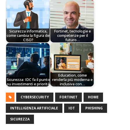
Sicurezza informatica,
Fortinet, tecnologie e
come cambia la figura del
competenze per il
CISO?
futuro…
Education, come
Sicurezza: IDC fa il punto
renderla più moderna e
su investimenti e priorità
inclusiva con…
CYBERSECURITY
FORTINET
HOME
INTELLIGENZA ARTIFICIALE
IOT
PHISHING
SICUREZZA