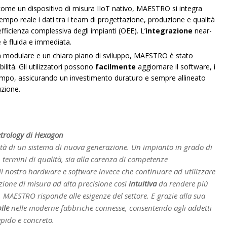
come un dispositivo di misura IIoT nativo, MAESTRO si integra
mpo reale i dati tra i team di progettazione, produzione e qualità
efficienza complessiva degli impianti (OEE). L’
integrazione
near-
e è fluida e immediata.
gn modulare e un chiaro piano di sviluppo, MAESTRO è stato
ilità. Gli utilizzatori possono
facilmente
aggiornare il software, i
 tempo, assicurando un investimento duraturo e sempre allineato
uzione.
e
etrology di Hexagon
sità di un sistema di nuova generazione. Un impianto in grado di
n termini di qualità, sia alla carenza di competenze
l nostro hardware e software invece che continuare ad utilizzare
uzione di misura ad alta precisione così
intuitiva
da rendere più
i. MAESTRO risponde alle esigenze del settore. E grazie alla sua
ile
nelle moderne fabbriche connesse, consentendo agli addetti
apido e concreto.