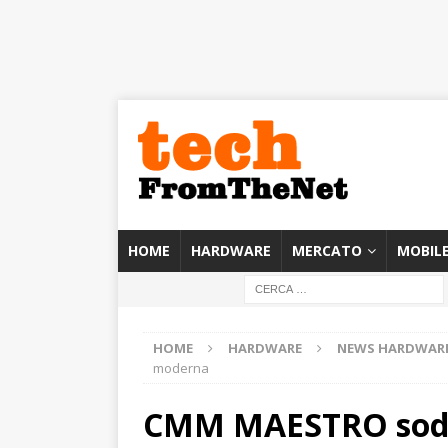
HOME
HARDWARE
MERCATO
MOBIL
HOME
HARDWARE
NEWS HARDWAR
moderna
CMM MAESTRO soddis