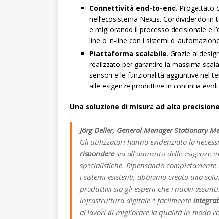
Connettività end-to-end
. Progettato 
nell’ecosistema Nexus. Condividendo in te
e migliorando il processo decisionale e l’
line o in-line con i sistemi di automazion
Piattaforma scalabile
. Grazie al desi
realizzato per garantire la massima scalab
sensori e le funzionalità aggiuntive nel
alle esigenze produttive in continua evol
Una soluzione di misura ad alta precision
Jörg Deller, General Manager Stationary M
Gli utilizzatori hanno evidenziato la neces
rispondere
sia all’aumento delle esigenze i
specialistiche. Ripensando completamente i
i sistemi esistenti, abbiamo creato una sol
produttivi sia gli esperti che i nuovi assunt
infrastruttura digitale è facilmente
integrab
ai lavori di migliorare la qualità in modo r