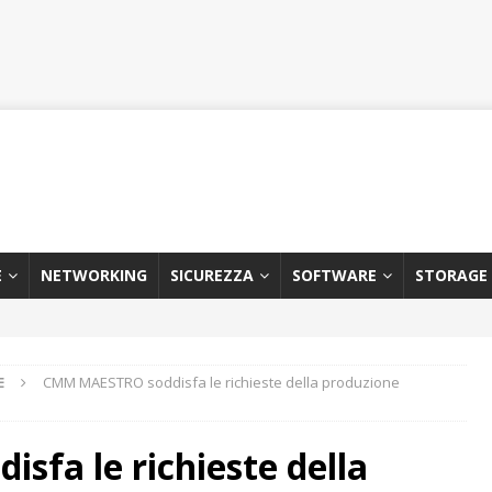
E
NETWORKING
SICUREZZA
SOFTWARE
STORAGE
E
CMM MAESTRO soddisfa le richieste della produzione
fa le richieste della