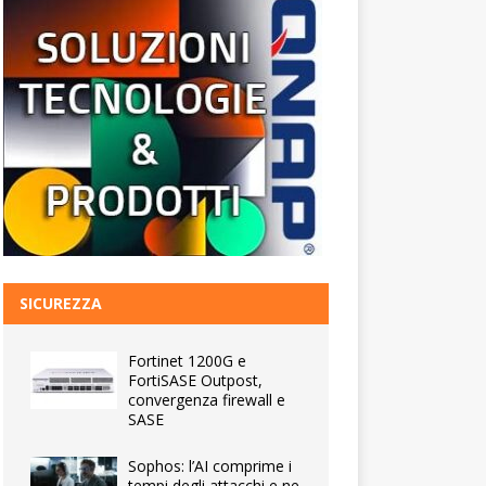
SICUREZZA
Fortinet 1200G e
FortiSASE Outpost,
convergenza firewall e
SASE
Sophos: l’AI comprime i
tempi degli attacchi e ne