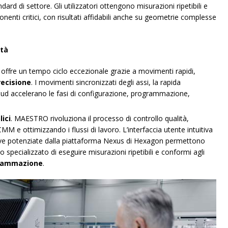
dard di settore. Gli utilizzatori ottengono misurazioni ripetibili e
ponenti critici, con risultati affidabili anche su geometrie complesse
ità
ffre un tempo ciclo eccezionale grazie a movimenti rapidi,
recisione
. I movimenti sincronizzati degli assi, la rapida
loud accelerano le fasi di configurazione, programmazione,
ici
. MAESTRO rivoluziona il processo di controllo qualità,
 e ottimizzando i flussi di lavoro. L’interfaccia utente intuitiva
tive potenziate dalla piattaforma Nexus di Hexagon permettono
o specializzato di eseguire misurazioni ripetibili e conformi agli
rammazione
.