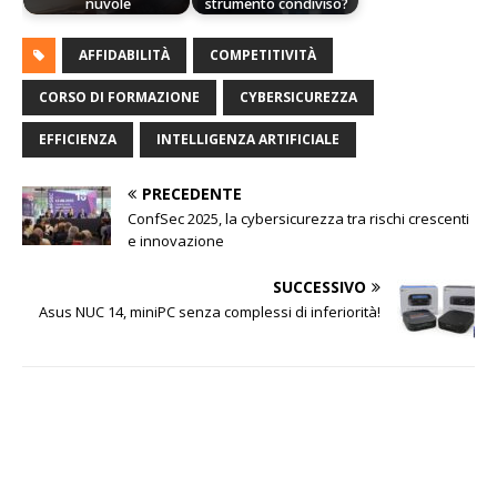
nuvole
strumento condiviso?
AFFIDABILITÀ
COMPETITIVITÀ
CORSO DI FORMAZIONE
CYBERSICUREZZA
EFFICIENZA
INTELLIGENZA ARTIFICIALE
PRECEDENTE
ConfSec 2025, la cybersicurezza tra rischi crescenti
e innovazione
SUCCESSIVO
Asus NUC 14, miniPC senza complessi di inferiorità!