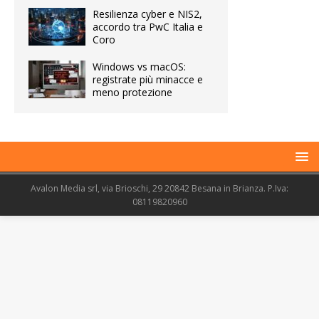
Resilienza cyber e NIS2,
accordo tra PwC Italia e
Coro
Windows vs macOS:
registrate più minacce e
meno protezione
Avalon Media srl, via Brioschi, 29 20842 Besana in Brianza. P.Iva:
08119820960