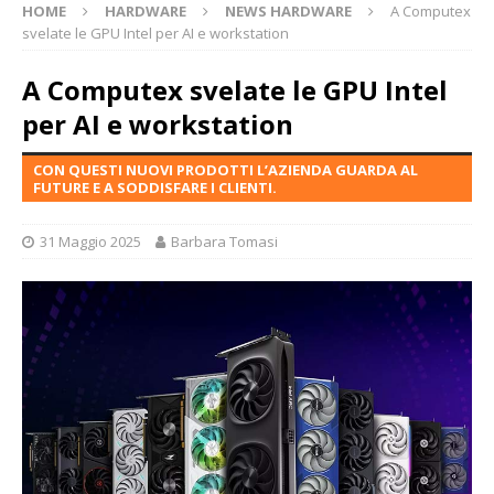
HOME
HARDWARE
NEWS HARDWARE
A Computex
svelate le GPU Intel per AI e workstation
A Computex svelate le GPU Intel
per AI e workstation
CON QUESTI NUOVI PRODOTTI L’AZIENDA GUARDA AL
FUTURE E A SODDISFARE I CLIENTI.
31 Maggio 2025
Barbara Tomasi