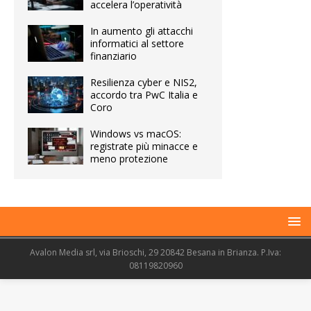
accelera l’operatività
In aumento gli attacchi
informatici al settore
finanziario
Resilienza cyber e NIS2,
accordo tra PwC Italia e
Coro
Windows vs macOS:
registrate più minacce e
meno protezione
Avalon Media srl, via Brioschi, 29 20842 Besana in Brianza. P.Iva:
08119820960