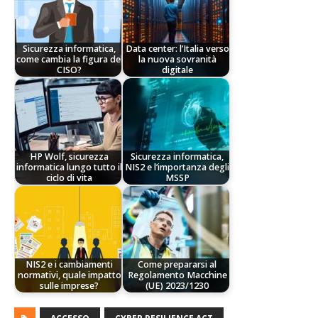
Sicurezza informatica,
Data center: l’Italia verso
come cambia la figura del
la nuova sovranità
CISO?
digitale
HP Wolf, sicurezza
Sicurezza informatica,
informatica lungo tutto il
NIS2 e l’importanza degli
ciclo di vita
MSSP
NIS2 e i cambiamenti
Come prepararsi al
normativi, quale impatto
Regolamento Macchine
sulle imprese?
(UE) 2023/1230