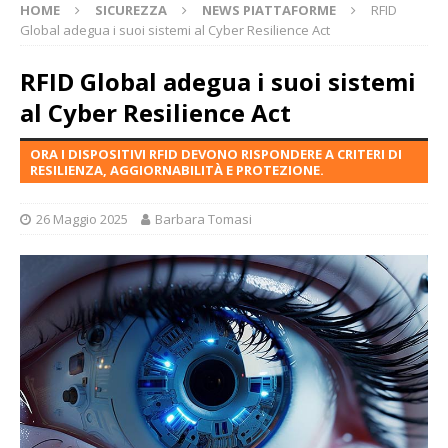
HOME
SICUREZZA
NEWS PIATTAFORME
RFID
Global adegua i suoi sistemi al Cyber Resilience Act
RFID Global adegua i suoi sistemi
al Cyber Resilience Act
ORA I DISPOSITIVI RFID DEVONO RISPONDERE A CRITERI DI
RESILIENZA, AGGIORNABILITÀ E PROTEZIONE.
26 Maggio 2025
Barbara Tomasi