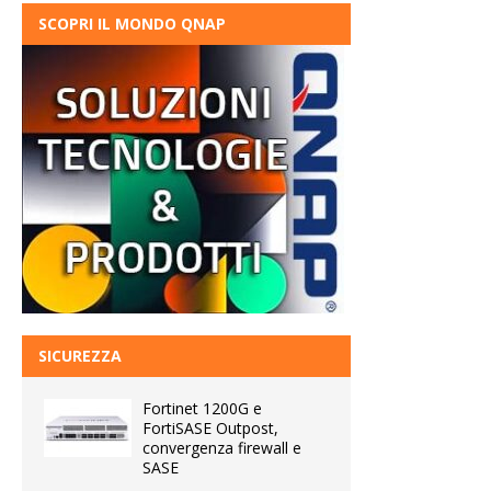
SCOPRI IL MONDO QNAP
SICUREZZA
Fortinet 1200G e
FortiSASE Outpost,
convergenza firewall e
SASE