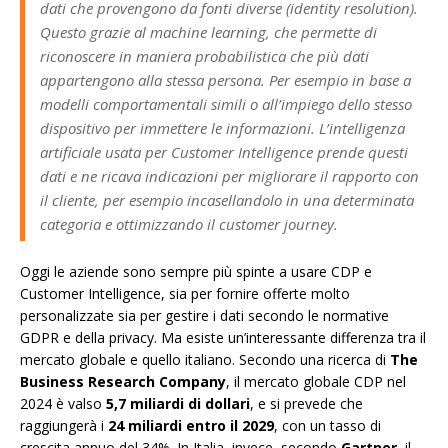
dati che provengono da fonti diverse (identity resolution).
Questo grazie al machine learning, che permette di
riconoscere in maniera probabilistica che più dati
appartengono alla stessa persona. Per esempio in base a
modelli comportamentali simili o all’impiego dello stesso
dispositivo per immettere le informazioni. L’intelligenza
artificiale usata per Customer Intelligence prende questi
dati e ne ricava indicazioni per migliorare il rapporto con
il cliente, per esempio incasellandolo in una determinata
categoria e ottimizzando il customer journey.
Oggi le aziende sono sempre più spinte a usare CDP e
Customer Intelligence, sia per fornire offerte molto
personalizzate sia per gestire i dati secondo le normative
GDPR e della privacy. Ma esiste un’interessante differenza tra il
mercato globale e quello italiano. Secondo una ricerca di
The
Business Research Company
, il mercato globale CDP nel
2024 è valso
5,7 miliardi di dollari
, e si prevede che
raggiungerà i
24 miliardi entro il 2029
, con un tasso di
crescita annuo del 34%. In Italia, invece, secondo
Gartner
, il