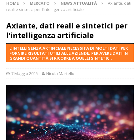
HOME
MERCATO
NEWS ATTUALITÀ
Axiante, dati
reali e sintetici per l’intelligenza artificiale
Axiante, dati reali e sintetici per
l’intelligenza artificiale
L’INTELLIGENZA ARTIFICIALE NECESSITA DI MOLTI DATI PER
FORNIRE RISULTATI UTILI ALLE AZIENDE. PER AVERE DATI IN
GRANDI QUANTITÀ SI RICORRE A QUELLI SINTETICI.
7 Maggio 2025
Nicola Martello