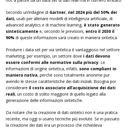
hoc a partire da un data set di dati reali ma in numero limitato.
Secondo un’indagine di
Gartner
,
nel 2024 più del 50% dei
dati
, usati per allenare modelli di intelligenza artificiale, di
advanced analytics e di machine learning,
è stato generato
sinteticamente
e, secondo le previsioni,
entro il 2030 il
90%
di queste informazioni sarà creato in maniera sintetica.
Produrre i data set per via sintetica è vantaggioso nel settore
marketing, per esempio, un settore dove
i dati devono
essere conformi alle normative sulla privacy
. Le
informazioni di origine sintetica, infatti,
sono compliant in
maniera nativa
, perché sono totalmente anonime pur
avendo le stesse caratteristiche dei dati iniziali. Bisogna poi
considerare
il costo associato all’acquisizione dei dati
reali
, un costo di solito maggiore di quello legato alla
generazione delle informazioni sintetiche.
Da notare che la creazione di dati sintetici non è una pratica
recente, ma oggi si usano tecniche più evolute. Se in passato
la creazione dei dati era un processo che richiedeva