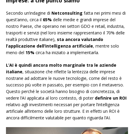
imprese: a che punto siamo
Secondo un’indagine di
Netconsulting
fatta nei primi mesi di
quest’anno, circa il
65%
delle medie e grandi imprese del
nostro Paese, che operano nei settori GDO e retail, industria,
trasporti e servizi (nel loro insieme rappresentano il 70% delle
realtà produttive italiane),
sta ancora valutando
l’applicazione dell’intelligenza artificiale
, mentre solo
meno del
15%
circa ha iniziato a implementarla.
L’AI è quindi ancora molto marginale tra le aziende
italiane
, situazione che riflette la lentezza delle imprese
nostrane ad adottare le nuove tecnologie, come del resto è
successo più volte in passato, per esempio con il metaverso.
Questo perché le società hanno bisogno di concretezza, di
vedere l’AI applicata al loro contesto, di poter
definire un ROI
relativo agli investimenti necessari per portare l’intelligenza
artificiale all’interno delle loro strutture. E in effetti un ROI è
ancora difficilmente valutabile per quanto riguarda l’AI.