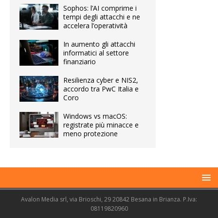
Sophos: l’AI comprime i
tempi degli attacchi e ne
accelera l’operatività
In aumento gli attacchi
informatici al settore
finanziario
Resilienza cyber e NIS2,
accordo tra PwC Italia e
Coro
Windows vs macOS:
registrate più minacce e
meno protezione
Avalon Media srl, via Brioschi, 29 20842 Besana in Brianza. P.Iva:
08119820960